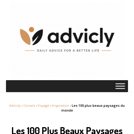
Advicly
›
Conseil
›
Voyage
›
Inspiration
›
Les 100 plus beaux paysages du
monde
Les 100 Plus Beaux Paysages