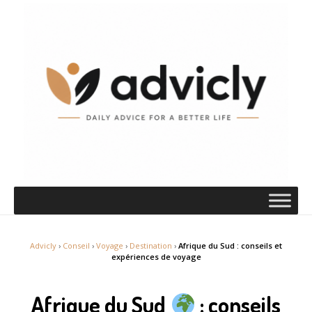
Advicly
›
Conseil
›
Voyage
›
Destination
›
Afrique du Sud : conseils et
expériences de voyage
Afrique du Sud
: conseils