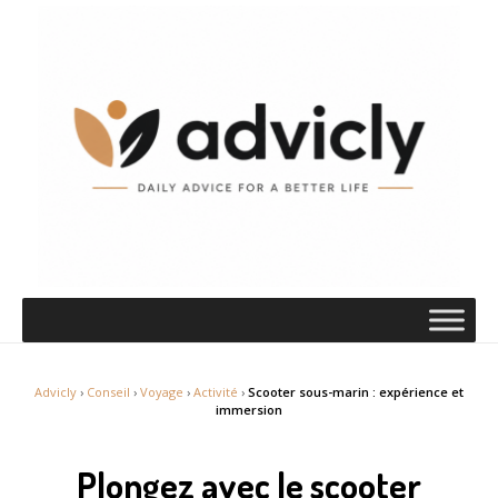
Advicly
›
Conseil
›
Voyage
›
Activité
›
Scooter sous-marin : expérience et
immersion
Plongez avec le scooter