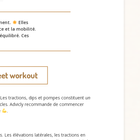
ement.
Elles
e et la mobilité.
quilibré. Ces
eet workout
. Les tractions, dips et pompes constituent
un
ts muscles. Advicly recommande de commencer
e
.
 Les élévations latérales, les tractions en