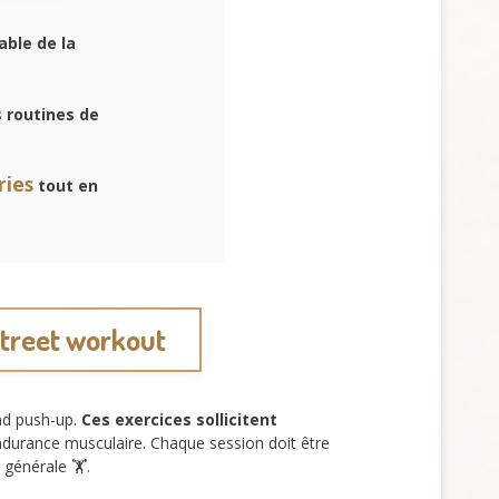
able de la
s routines de
ries
tout en
street workout
nd push-up.
Ces exercices sollicitent
durance musculaire. Chaque session doit être
générale 🏋️.