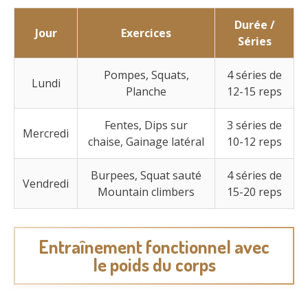
Durée /
Jour
Exercices
Séries
Pompes, Squats,
4 séries de
Lundi
Planche
12-15 reps
Fentes, Dips sur
3 séries de
Mercredi
chaise, Gainage latéral
10-12 reps
Burpees, Squat sauté
4 séries de
Vendredi
Mountain climbers
15-20 reps
Entraînement fonctionnel avec
le poids du corps