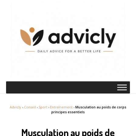
Advicly
›
Conseil
›
Sport
›
Entraînement
›
Musculation au poids de corps
principes essentiels
Musculation au poids de