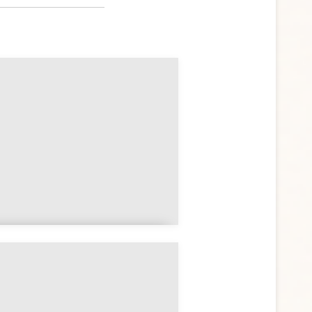
Postes au basket : rôles et
missions