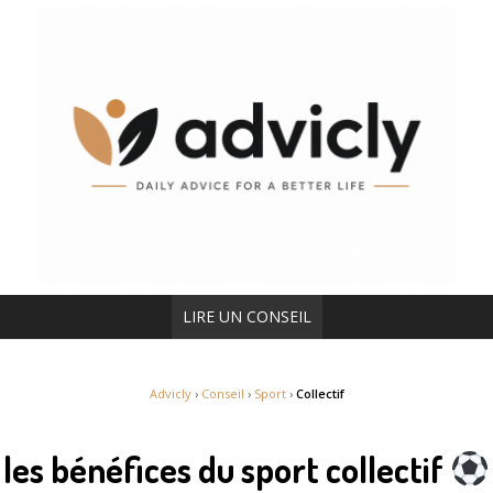
LIRE UN CONSEIL
Advicly
›
Conseil
›
Sport
›
Collectif
les bénéfices du sport collectif