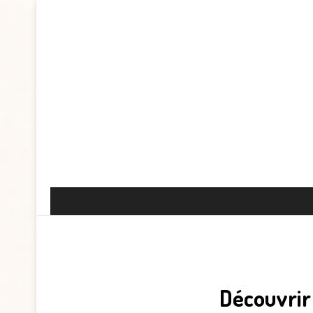
Découvrir 