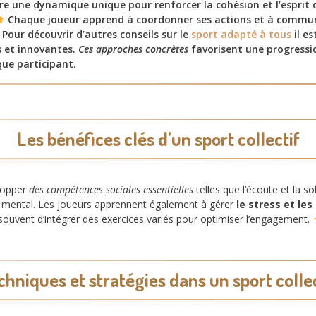
re une dynamique unique pour renforcer la cohésion et l’esprit d
Chaque joueur apprend à coordonner ses actions et à commu
 Pour découvrir d’autres conseils sur le
sport adapté à tous
il es
s et innovantes.
Ces approches concrètes
favorisent une progressi
ue participant.
Les bénéfices clés d’un sport collectif
lopper
des compétences sociales essentielles
telles que l’écoute et la s
le mental. Les joueurs apprennent également à gérer
le stress et le
uvent d’intégrer des exercices variés pour optimiser l’engagement.
chniques et stratégies dans un sport collec