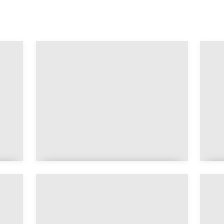
Durée d'un match de
basket expliquée