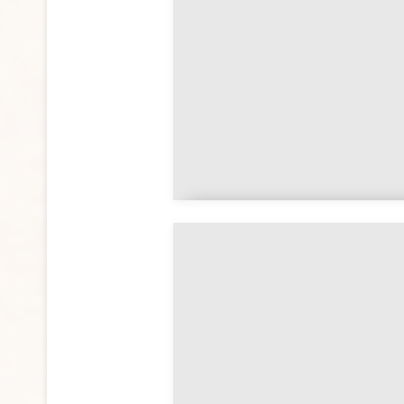
officielle d'un match de
rugby ?
Comprendre la règle du
hors jeu au football
simplement