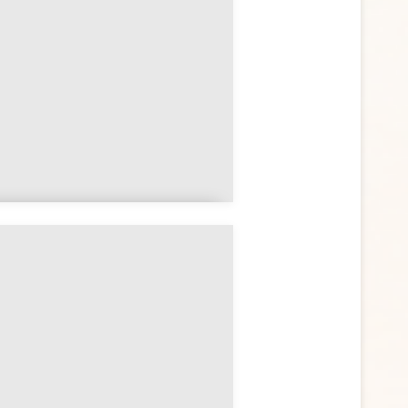
en double pour
progresser rapidement au
tennis
Quelle est la hauteur
officielle d'un filet de
tennis ?