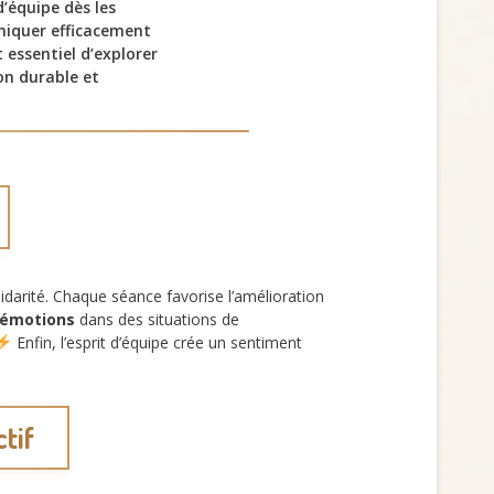
’équipe dès les
niquer efficacement
t essentiel d’explorer
on durable et
olidarité. Chaque séance favorise l’amélioration
s émotions
dans des situations de
Enfin, l’esprit d’équipe crée un sentiment
tif