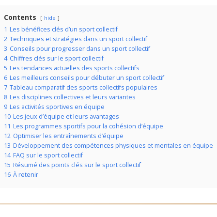
Contents
hide
1
Les bénéfices clés d’un sport collectif
2
Techniques et stratégies dans un sport collectif
3
Conseils pour progresser dans un sport collectif
4
Chiffres clés sur le sport collectif
5
Les tendances actuelles des sports collectifs
6
Les meilleurs conseils pour débuter un sport collectif
7
Tableau comparatif des sports collectifs populaires
8
Les disciplines collectives et leurs variantes
9
Les activités sportives en équipe
10
Les jeux d’équipe et leurs avantages
11
Les programmes sportifs pour la cohésion d’équipe
12
Optimiser les entraînements d’équipe
13
Développement des compétences physiques et mentales en équipe
14
FAQ sur le sport collectif
15
Résumé des points clés sur le sport collectif
16
À retenir