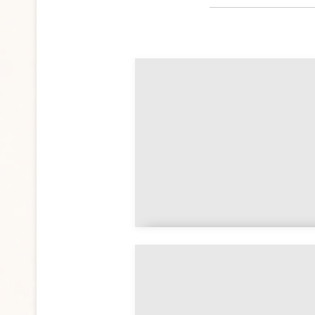
Hauteur officielle d'un
panier de basket