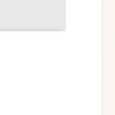
Ligue Méditerranée de
football, rôle et
fonctionnement des
compétitions