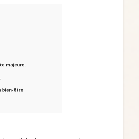
te majeure.
.
n bien-être