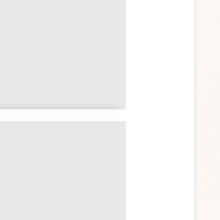
Madeleine expliqué
simplement
Le Graal, mythe sacré et
quête intérieure