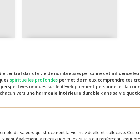
Le temple de Salomon et
sa symbolique
le central dans la vie de nombreuses personnes et influence leu
iques
spirituelles profondes
permet de mieux comprendre ces cr
 perspectives uniques sur le développement personnel et la conn
 chacun vers une
harmonie intérieure durable
dans sa vie quoti
ble de valeurs qui structurent la vie individuelle et collective. Ces c
uragent également la méditation et les rituels qui renforcent l’équilibre