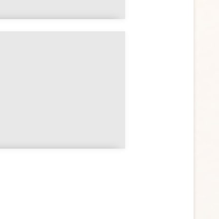
Franc-maçonnerie et
symbolisme spirituel
Le tableau de loge et ses
symboles