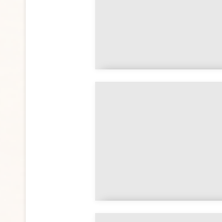
La croix comme symbole
spirituel majeur
Le symbolisme des étoile