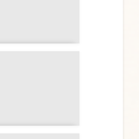
Les différents types
d'étoiles symboliques
L'Évangile de Marie