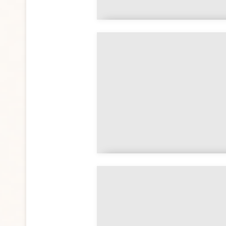
La menorah et sa
symbolique spirituelle
Comment reconnaître un
franc-maçon