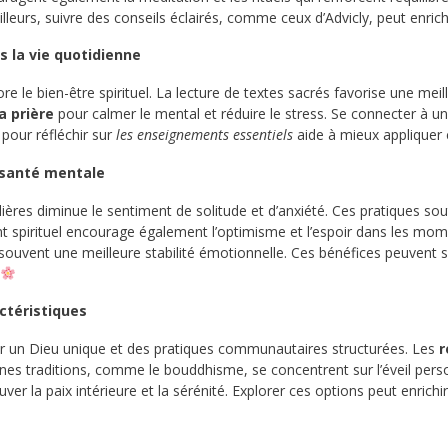
illeurs, suivre des conseils éclairés, comme ceux d’Advicly, peut enrich
ns la vie quotidienne
e le bien-être spirituel. La lecture de textes sacrés favorise une me
a prière
pour calmer le mental et réduire le stress. Se connecter à 
 pour réfléchir sur
les enseignements essentiels
aide à mieux appliquer 
a santé mentale
ières diminue le sentiment de solitude et d’anxiété. Ces pratiques s
t spirituel encourage également l’optimisme et l’espoir dans les mom
t souvent une meilleure stabilité émotionnelle. Ces bénéfices peuv
actéristiques
ur un Dieu unique et des pratiques communautaires structurées. Les
r
rtaines traditions, comme le bouddhisme, se concentrent sur l’éveil per
ver la paix intérieure et la sérénité. Explorer ces options peut enrich