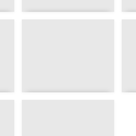
Le chrisme, un symbole
chrétien méconnu
Les grades de perfection
en franc-maçonnerie