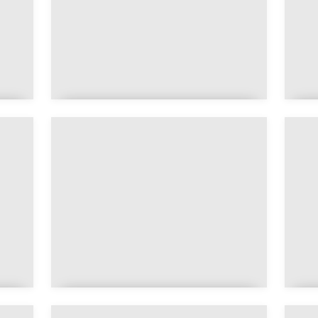
L'étoile à cinq branches et
sa signification
s
INRI : signification