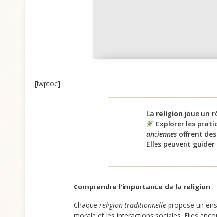
Le sablier et le temps
maçonnique
[lwptoc]
La
religion
joue un rô
Explorer les prat
anciennes
offrent des
Elles peuvent guider
Comprendre l’importance de la religion
Chaque
religion traditionnelle
propose un ensem
morale et les interactions sociales. Elles enco