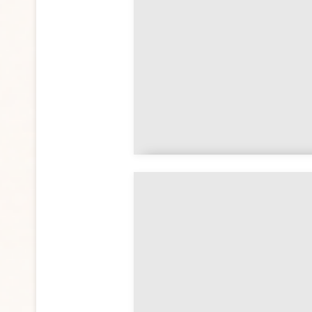
à travers les cultures
L'Évangile de Thomas et
ses enseignements caché