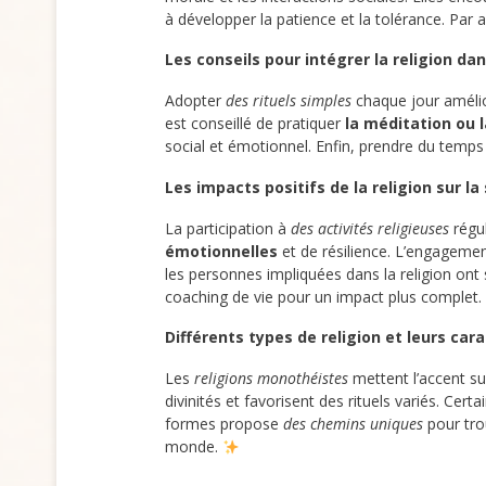
à développer la patience et la tolérance. Par a
Les conseils pour intégrer la religion da
Adopter
des rituels simples
chaque jour amélior
est conseillé de pratiquer
la méditation ou l
social et émotionnel. Enfin, prendre du temps
Les impacts positifs de la religion sur l
La participation à
des activités religieuses
régul
émotionnelles
et de résilience. L’engagemen
les personnes impliquées dans la religion on
coaching de vie pour un impact plus complet.
Différents types de religion et leurs car
Les
religions monothéistes
mettent l’accent s
divinités et favorisent des rituels variés. Ce
formes propose
des chemins uniques
pour trou
monde.