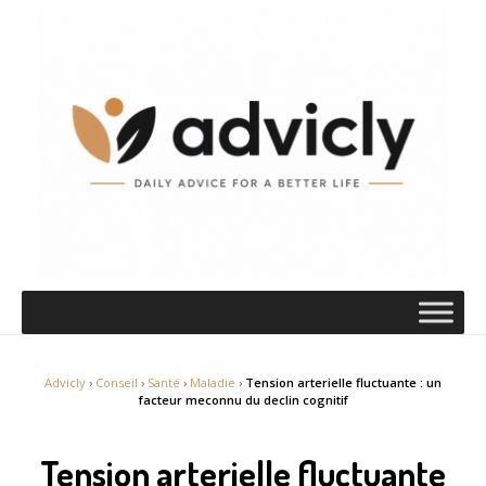
Advicly
›
Conseil
›
Santé
›
Maladie
›
Tension arterielle fluctuante : un
facteur meconnu du declin cognitif
Tension arterielle fluctuante