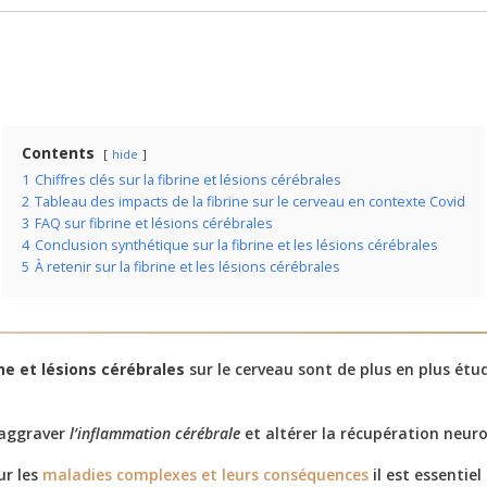
Contents
hide
1
Chiffres clés sur la fibrine et lésions cérébrales
2
Tableau des impacts de la fibrine sur le cerveau en contexte Covid
3
FAQ sur fibrine et lésions cérébrales
4
Conclusion synthétique sur la fibrine et les lésions cérébrales
5
À retenir sur la fibrine et les lésions cérébrales
ine et lésions cérébrales
sur le cerveau sont de plus en plus étu
 aggraver
l’inflammation cérébrale
et altérer la récupération neur
ur les
maladies complexes et leurs conséquences
il est essentiel