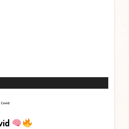
n Covid
vid