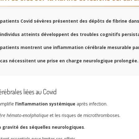
patients Covid sévères présentent des dépôts de fibrine dans
individus atteints développent des troubles cognitifs persist
patients montrent une inflammation cérébrale mesurable par
cas nécessitent une prise en charge neurologique prolongée.
érébrales liées au Covid
amplifie
l’inflammation systémique
après infection.
ière hémato-encéphalique
et les risques de microthromboses.
a gravité des séquelles neurologiques
.
tent essentiels pour limiter ces effets.