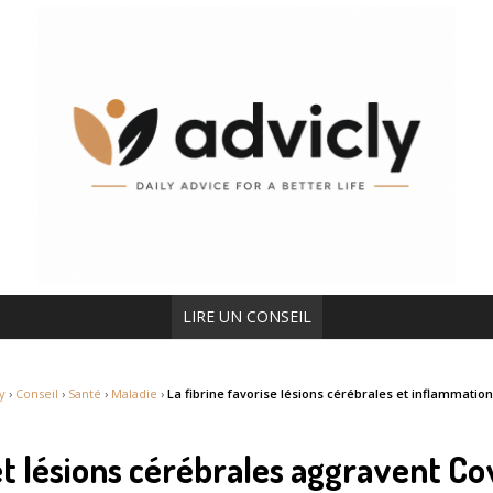
LIRE UN CONSEIL
y
›
Conseil
›
Santé
›
Maladie
›
La fibrine favorise lésions cérébrales et inflammatio
et lésions cérébrales aggravent Co