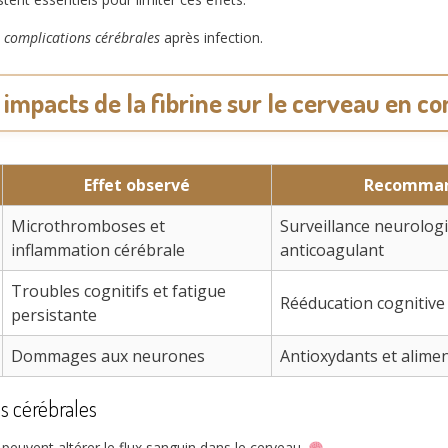
s complications cérébrales
après infection.
impacts de la fibrine sur le cerveau en c
Effet observé
Recomman
Microthromboses et
Surveillance neurolog
inflammation cérébrale
anticoagulant
Troubles cognitifs et fatigue
Rééducation cognitive 
persistante
Dommages aux neurones
Antioxydants et alimen
s cérébrales
peuvent altérer le flux sanguin dans le cerveau.