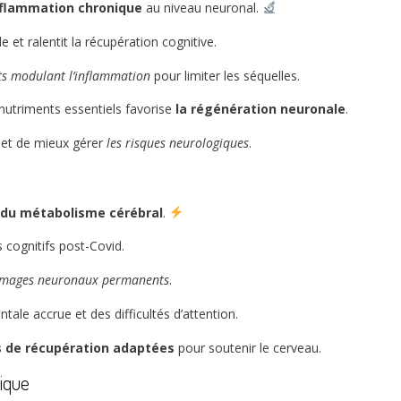
nflammation chronique
au niveau neuronal.
e et ralentit la récupération cognitive.
ts modulant l’inflammation
pour limiter les séquelles.
nutriments essentiels favorise
la régénération neuronale
.
met de mieux gérer
les risques neurologiques
.
u
 du métabolisme cérébral
.
 cognitifs post-Covid.
mages neuronaux permanents
.
tale accrue et des difficultés d’attention.
s de récupération adaptées
pour soutenir le cerveau.
ique