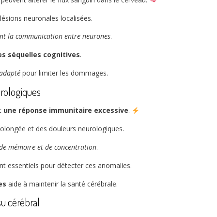
lésions neuronales localisées.
ent la communication entre neurones
.
es séquelles cognitives
.
 adapté
pour limiter les dommages.
urologiques
nt
une réponse immunitaire excessive
.
rolongée et des douleurs neurologiques.
 de mémoire et de concentration
.
ont essentiels pour détecter ces anomalies.
es
aide à maintenir la santé cérébrale.
su cérébral