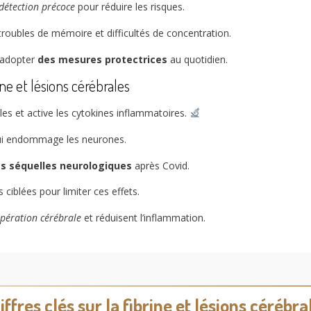
détection précoce
pour réduire les risques.
troubles de mémoire et difficultés de concentration.
d’adopter
des mesures protectrices
au quotidien.
ne et lésions cérébrales
iales et active les cytokines inflammatoires.
 qui endommage les neurones.
es séquelles neurologiques
après Covid.
blées pour limiter ces effets.
upération cérébrale
et réduisent l’inflammation.
iffres clés sur la fibrine et lésions cérébra