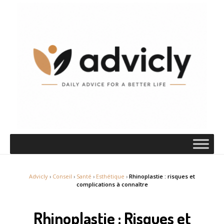
Advicly
›
Conseil
›
Santé
›
Esthétique
›
Rhinoplastie : risques et
complications à connaître
Rhinoplastie : Risques et