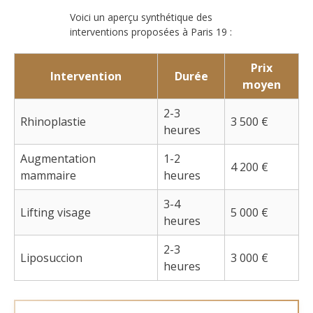
Voici un aperçu synthétique des
interventions proposées à Paris 19 :
Prix
Intervention
Durée
moyen
2-3
Rhinoplastie
3 500 €
heures
Augmentation
1-2
4 200 €
mammaire
heures
3-4
Lifting visage
5 000 €
heures
2-3
Liposuccion
3 000 €
heures