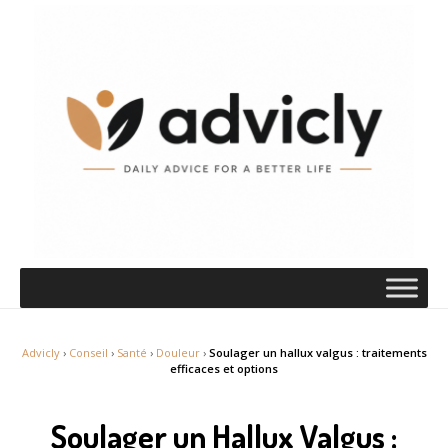
Advicly
›
Conseil
›
Santé
›
Douleur
›
Soulager un hallux valgus : traitements
efficaces et options
Soulager un Hallux Valgus :