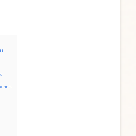
es
s
ionnels