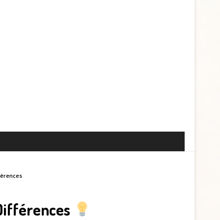
férences
Différences