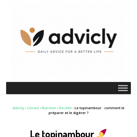
Advicly
›
Conseil
›
Nutrition
›
Recette
›
Le topinambour : comment le
préparer et le digérer ?
Le topinambour