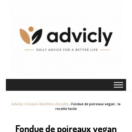
Advicly
›
Conseil
›
Nutrition
›
Recette
›
Fondue de poireaux vegan : la
recette facile
Fondue de poireaux vegan