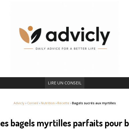
LIRE UN CONSEIL
Advicly
›
Conseil
›
Nutrition
›
Recette
›
Bagels sucrés aux myrtilles
es bagels myrtilles parfaits pour