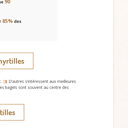
90
nne
85%
ar
des
yrtilles
t.
D’autres s’intéressent aux meilleures
des bagels sont souvent au centre des
illes