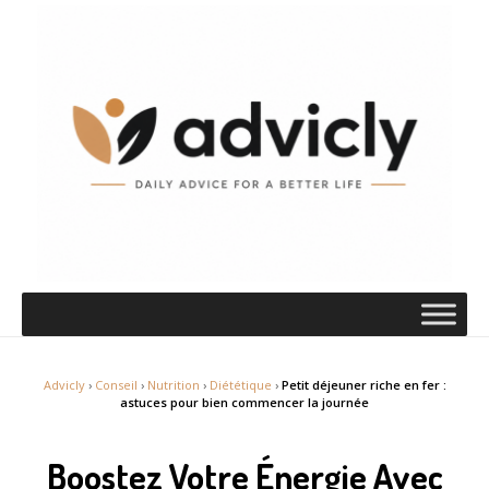
Advicly
›
Conseil
›
Nutrition
›
Diététique
›
Petit déjeuner riche en fer :
astuces pour bien commencer la journée
Boostez Votre Énergie Avec