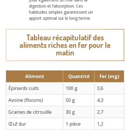
digestion et l’absorption. Ces
habitudes simples garantissent un
apport optimal sur le long terme.
Tableau récapitulatif des
aliments riches en fer pour le
matin
Aliment
Quantité
Fer (mg)
Épinards cuits
100 g
3,6
Avoine (flocons)
50 g
4,3
Graines de citrouille
30 g
2,7
Œuf dur
1 pièce
1,2