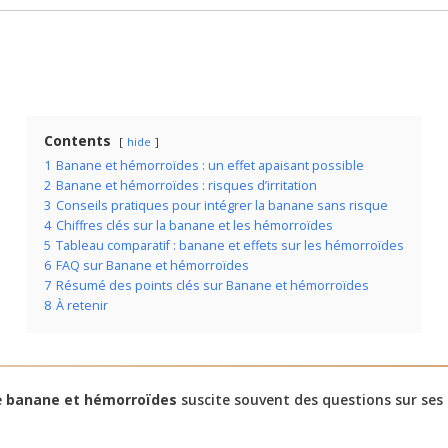
Contents
hide
1
Banane et hémorroïdes : un effet apaisant possible
2
Banane et hémorroïdes : risques d’irritation
3
Conseils pratiques pour intégrer la banane sans risque
4
Chiffres clés sur la banane et les hémorroïdes
5
Tableau comparatif : banane et effets sur les hémorroïdes
6
FAQ sur Banane et hémorroïdes
7
Résumé des points clés sur Banane et hémorroïdes
8
À retenir
e
banane et hémorroïdes
suscite souvent des questions sur ses e