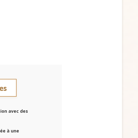
des
ion avec des
iée à une