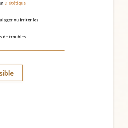
 en
Diététique
ager ou irriter les
s de troubles
sible