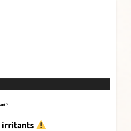
ant ?
 irritants