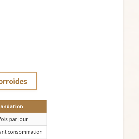
orroïdes
andation
ois par jour
avant consommation