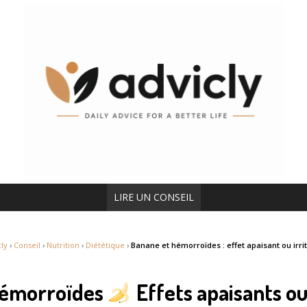
LIRE UN CONSEIL
cly
›
Conseil
›
Nutrition
›
Diététique
›
Banane et hémorroïdes : effet apaisant ou irrit
hémorroïdes
Effets apaisants ou