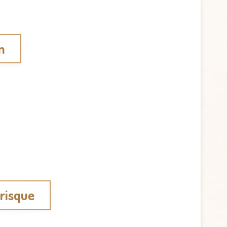
n
 risque