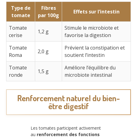
Type de
Fibres
Effets sur l’intestin
tomate
par 100g
Tomate
Stimule le microbiote et
1,2 g
cerise
favorise la digestion
Tomate
Prévient la constipation et
2,0 g
Roma
soutient l’intestin
Tomate
Améliore l’équilibre du
1,5 g
ronde
microbiote intestinal
Renforcement naturel du bien-
être digestif
Les tomates participent activement
au
renforcement des fonctions