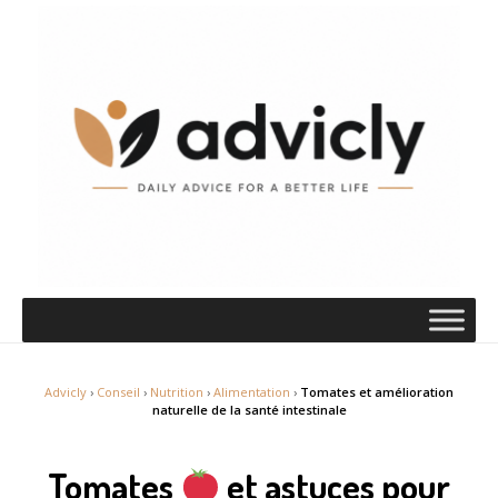
Advicly
›
Conseil
›
Nutrition
›
Alimentation
›
Tomates et amélioration
naturelle de la santé intestinale
Tomates
et astuces pour