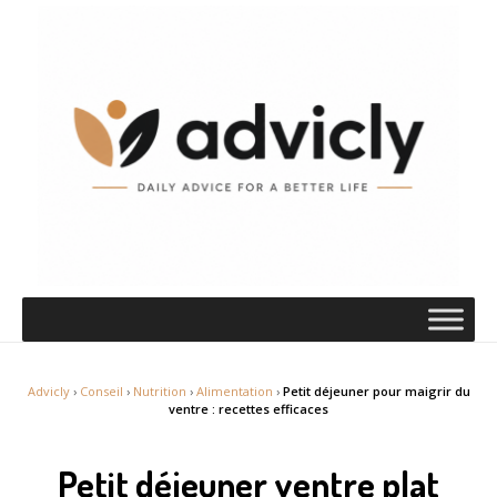
Advicly
›
Conseil
›
Nutrition
›
Alimentation
›
Petit déjeuner pour maigrir du
ventre : recettes efficaces
Petit déjeuner ventre plat