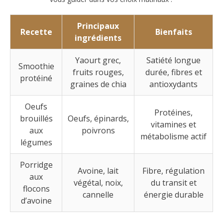
Principaux
Recette
Bienfaits
ingrédients
Yaourt grec,
Satiété longue
Smoothie
fruits rouges,
durée, fibres et
protéiné
graines de chia
antioxydants
Oeufs
Protéines,
brouillés
Oeufs, épinards,
vitamines et
aux
poivrons
métabolisme actif
légumes
Porridge
Avoine, lait
Fibre, régulation
aux
végétal, noix,
du transit et
flocons
cannelle
énergie durable
d’avoine