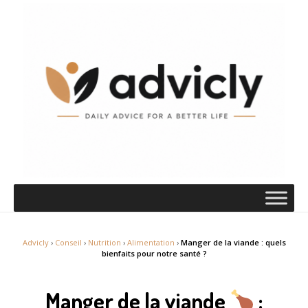
Advicly
›
Conseil
›
Nutrition
›
Alimentation
›
Manger de la viande : quels
bienfaits pour notre santé ?
Manger de la viande
: