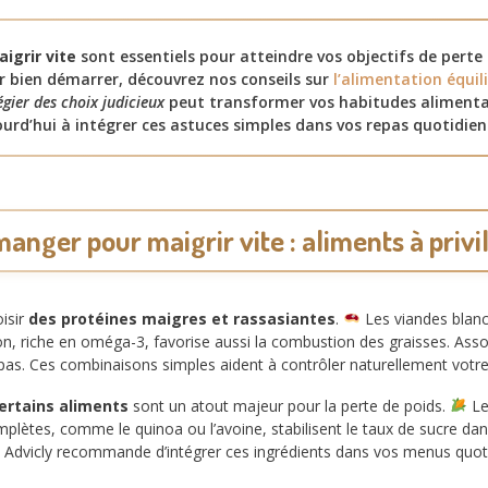
igrir vite
sont essentiels pour atteindre vos objectifs de perte
 bien démarrer, découvrez nos conseils sur
l’alimentation équil
égier des choix judicieux
peut transformer vos habitudes alimenta
d’hui à intégrer ces astuces simples dans vos repas quotidien
anger pour maigrir vite : aliments à privi
oisir
des protéines maigres et rassasiantes
.
Les viandes blanc
on, riche en oméga-3, favorise aussi la combustion des graisses. Asso
pas. Ces combinaisons simples aident à contrôler naturellement votre
ertains aliments
sont un atout majeur pour la perte de poids.
Le
plètes, comme le quinoa ou l’avoine, stabilisent le taux de sucre dans 
 Advicly recommande d’intégrer ces ingrédients dans vos menus quot