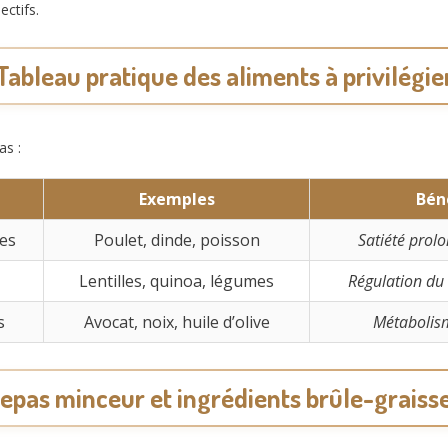
ectifs.
Tableau pratique des aliments à privilégie
as :
Exemples
Bén
es
Poulet, dinde, poisson
Satiété prolo
Lentilles, quinoa, légumes
Régulation du t
s
Avocat, noix, huile d’olive
Métabolism
epas minceur et ingrédients brûle-graiss