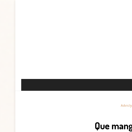
Advicly
Que mange