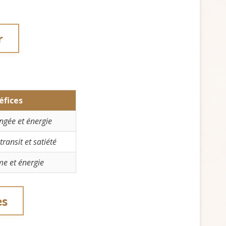
r
éfices
ngée et énergie
ransit et satiété
e et énergie
es