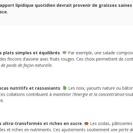
’apport lipidique quotidien devrait provenir de graisses saines
ace.
s plats simples et équilibrés
.
Par exemple, une salade composée 
des flocons d’avoine avec fruits rouges. Ces choix permettent de contr
 de poids de façon naturelle
.
cas nutritifs et rassasiants
.
Les noix, yaourts nature ou bâton
Ces collations contribuent à
maintenir l’énergie et la concentration
tout
t.
s ultra-transformés et riches en sucre
.
Les sodas, pâtisseries 
elles et riches en nutriments. Ces ajustements soutiennent
une perte de