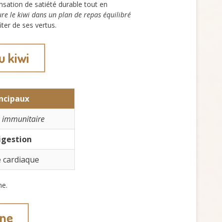
ensation de satiété durable tout en
ure le kiwi dans un plan de repas équilibré
ter de ses vertus.
u kiwi
incipaux
e immunitaire
igestion
é cardiaque
ne.
une