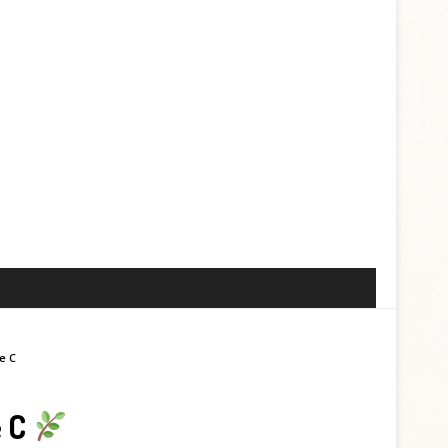
ne C
e C