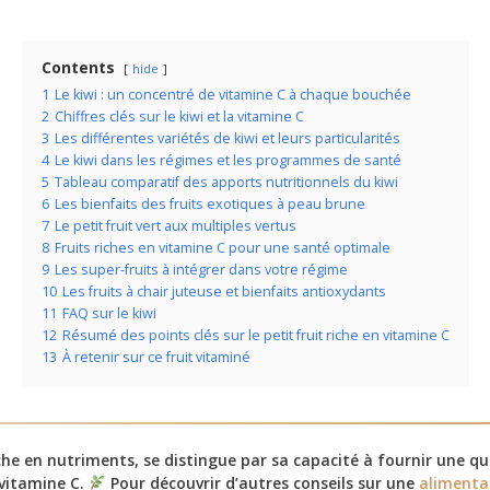
Contents
hide
1
Le kiwi : un concentré de vitamine C à chaque bouchée
2
Chiffres clés sur le kiwi et la vitamine C
3
Les différentes variétés de kiwi et leurs particularités
4
Le kiwi dans les régimes et les programmes de santé
5
Tableau comparatif des apports nutritionnels du kiwi
6
Les bienfaits des fruits exotiques à peau brune
7
Le petit fruit vert aux multiples vertus
8
Fruits riches en vitamine C pour une santé optimale
9
Les super-fruits à intégrer dans votre régime
10
Les fruits à chair juteuse et bienfaits antioxydants
11
FAQ sur le kiwi
12
Résumé des points clés sur le petit fruit riche en vitamine C
13
À retenir sur ce fruit vitaminé
riche en nutriments, se distingue par sa capacité à fournir une q
vitamine C.
Pour découvrir d’autres conseils sur une
alimentat