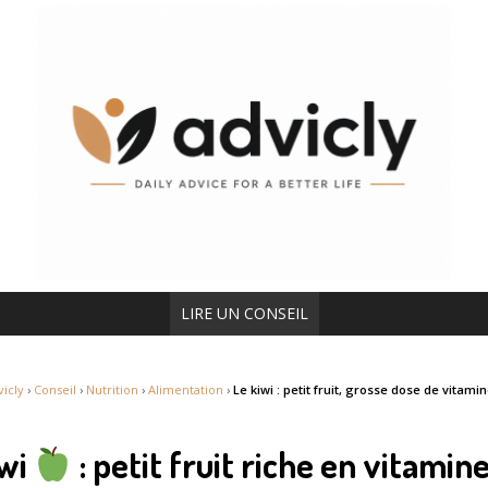
LIRE UN CONSEIL
vicly
›
Conseil
›
Nutrition
›
Alimentation
›
Le kiwi : petit fruit, grosse dose de vitami
iwi
: petit fruit riche en vitamin