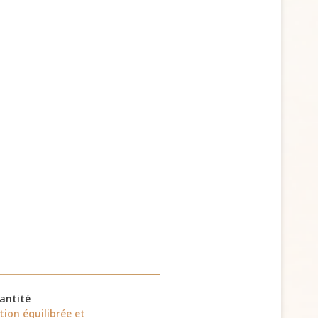
uantité
ion équilibrée et