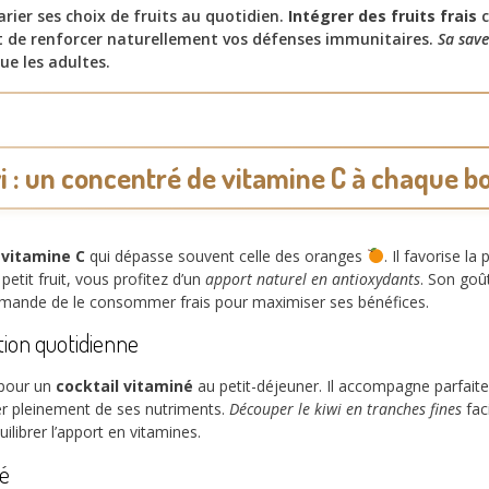
varier ses choix de fruits au quotidien.
Intégrer des fruits frais
c
t de renforcer naturellement vos défenses immunitaires.
Sa save
ue les adultes.
i : un concentré de vitamine C à chaque 
 vitamine C
qui dépasse souvent celle des oranges
. Il favorise l
tit fruit, vous profitez d’un
apport naturel en antioxydants
. Son goû
commande de le consommer frais pour maximiser ses bénéfices.
tion quotidienne
 pour un
cocktail vitaminé
au petit-déjeuner. Il accompagne parfaite
ter pleinement de ses nutriments.
Découper le kiwi en tranches fines
faci
uilibrer l’apport en vitamines.
té