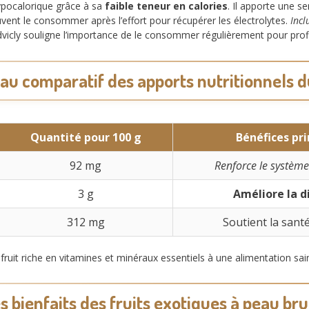
hypocalorique grâce à sa
faible teneur en calories
. Il apporte une s
uvent le consommer après l’effort pour récupérer les électrolytes.
Incl
dvicly souligne l’importance de le consommer régulièrement pour profi
au comparatif des apports nutritionnels d
Quantité pour 100 g
Bénéfices pr
92 mg
Renforce le systèm
3 g
Améliore la d
312 mg
Soutient la sant
 fruit riche en vitamines et minéraux essentiels à une alimentation sai
s bienfaits des fruits exotiques à peau br