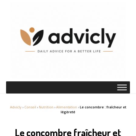
Advicly
›
Conseil
›
Nutrition
›
Alimentation
›
Le concombre : fraîcheur et
légèreté
Le concombre fraîcheur et