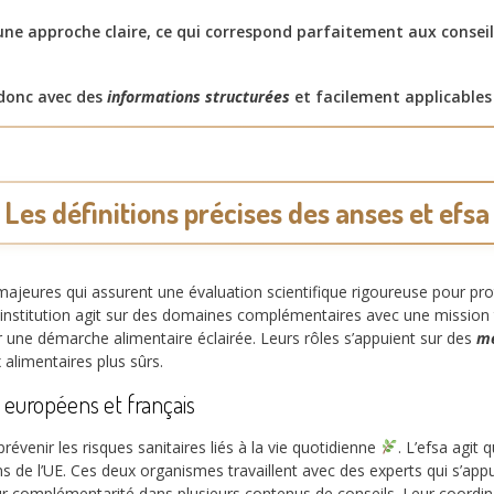
e approche claire, ce qui correspond parfaitement aux conseil
 donc avec des
informations structurées
et facilement applicable
Les définitions précises des anses et efsa
 majeures qui assurent une évaluation scientifique rigoureuse pour 
 institution agit sur des domaines complémentaires avec une mission
une démarche alimentaire éclairée. Leurs rôles s’appuient sur des
mé
 alimentaires plus sûrs.
 européens et français
révenir les risques sanitaires liés à la vie quotidienne
. L’efsa agit
tions de l’UE. Ces deux organismes travaillent avec des experts qui s’ap
eur complémentarité dans plusieurs contenus de conseils. Leur coordina