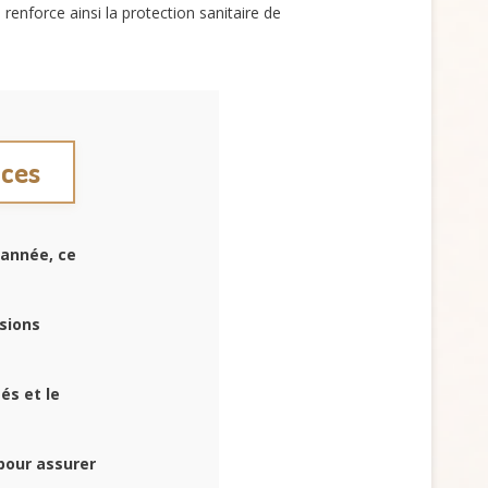
enforce ainsi la protection sanitaire de
nces
année, ce
isions
és et le
pour assurer