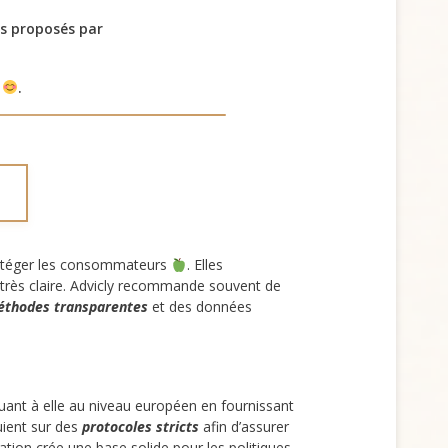
s proposés par
s
.
protéger les consommateurs
. Elles
 très claire. Advicly recommande souvent de
thodes transparentes
et des données
 quant à elle au niveau européen en fournissant
puient sur des
protocoles stricts
afin d’assurer
tion crée une base solide pour les politiques