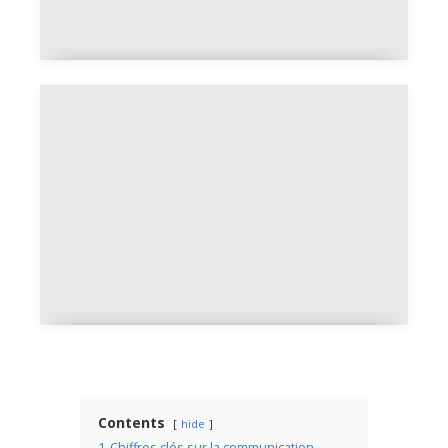
Comment réussir son branding
personnel sur le web
Créer des mèmes efficaces avec
un générateur en ligne simple
Contents
hide
1
Chiffres clés sur la communication