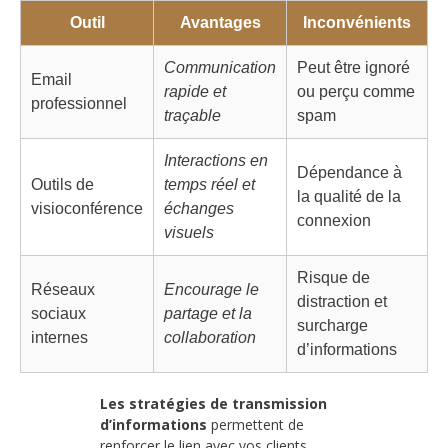
Outil
Avantages
Inconvénients
Communication
Peut être ignoré
Email
rapide et
ou perçu comme
professionnel
traçable
spam
Interactions en
Dépendance à
Outils de
temps réel et
la qualité de la
visioconférence
échanges
connexion
visuels
Risque de
Réseaux
Encourage le
distraction et
sociaux
partage et la
surcharge
internes
collaboration
d’informations
Les stratégies de transmission
d’informations
permettent de
renforcer le lien avec vos clients.