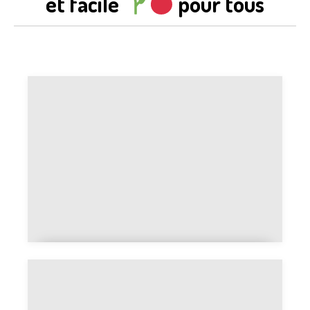
et facile
pour tous
Cultiver la tomate cerise : la plus
facile à réussir