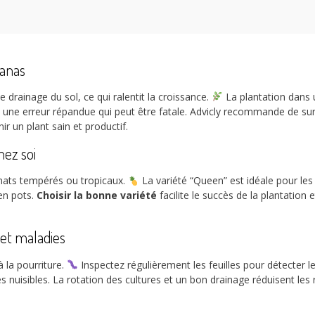
nanas
le drainage du sol, ce qui ralentit la croissance.
La plantation dans 
 une erreur répandue qui peut être fatale. Advicly recommande de survei
r un plant sain et productif.
hez soi
imats tempérés ou tropicaux.
La variété “Queen” est idéale pour les 
en pots.
Choisir la bonne variété
facilite le succès de la plantation 
et maladies
 la pourriture.
Inspectez régulièrement les feuilles pour détecter le
 nuisibles. La rotation des cultures et un bon drainage réduisent les r