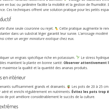
ure en bac ou jardinière facilite la mobilité et la gestion de l’humidité.
ce. Ces techniques offrent une solution pratique pour les petits espa
ductif
artir d’une seule couronne ou rejet.
Cette pratique augmente le ren
planter dans un substrat léger garantit leur survie. L’arrosage modéré e
insi créer un
verger miniature exotique
chez eux.
appliquer un engrais spécifique riche en potassium.
Le stress hydrique
ables maintient la plante en bonne santé.
Observer attentivement l
 maximise la qualité et la quantité des ananas produits.
s en intérieur
tenants suffisamment grands et drainants.
Les pots de 20 à 25 cm 
r aéré et enrichi régulièrement en nutriments.
Évitez les pots trop é
ix de pot améliore considérablement le succès de la culture.
s extrêmes