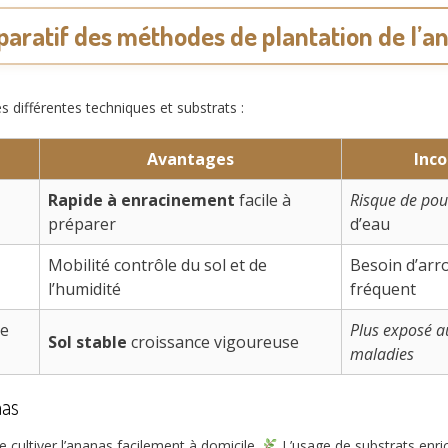
aratif des méthodes de plantation de l’a
s différentes techniques et substrats :
Avantages
Inc
Rapide à enracinement
facile à
Risque de pou
préparer
d’eau
Mobilité contrôle du sol et de
Besoin d’arr
l’humidité
fréquent
ne
Plus exposé a
Sol stable
croissance vigoureuse
maladies
nas
cultiver l’ananas facilement à domicile.
L’usage de substrats enri