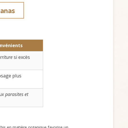
nanas
onvénients
rriture
si excès
osage plus
ux parasites et
chis en matière organique favorise un