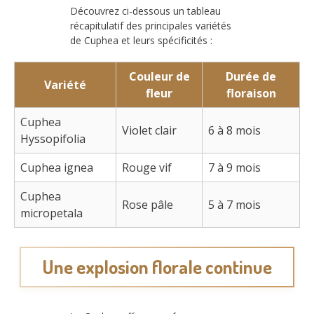
Découvrez ci-dessous un tableau
récapitulatif des principales variétés
de Cuphea et leurs spécificités :
Couleur de
Durée de
Variété
fleur
floraison
Cuphea
Violet clair
6 à 8 mois
Hyssopifolia
Cuphea ignea
Rouge vif
7 à 9 mois
Cuphea
Rose pâle
5 à 7 mois
micropetala
Une explosion florale continue