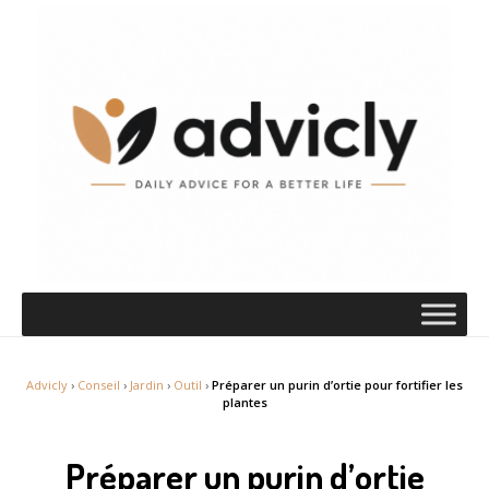
Advicly
›
Conseil
›
Jardin
›
Outil
›
Préparer un purin d’ortie pour fortifier les
plantes
Préparer un purin d’ortie