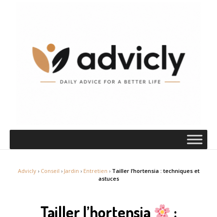
Advicly
›
Conseil
›
Jardin
›
Entretien
›
Tailler l’hortensia : techniques et
astuces
Tailler l’hortensia
: