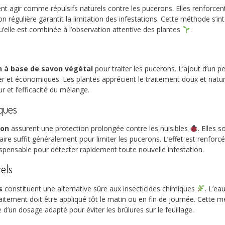
t agir comme répulsifs naturels contre les pucerons. Elles renforcent
ion régulière garantit la limitation des infestations. Cette méthode s’
qu’elle est combinée à l’observation attentive des plantes
.
n à base de savon végétal
pour traiter les pucerons. L’ajout d’un 
liser et économiques. Les plantes apprécient le traitement doux et na
r et l’efficacité du mélange.
iques
von
assurent une protection prolongée contre les nuisibles
. Elles 
re suffit généralement pour limiter les pucerons. L’effet est renforcé
dispensable pour détecter rapidement toute nouvelle infestation.
rels
s
constituent une alternative sûre aux insecticides chimiques
. L’ea
traitement doit être appliqué tôt le matin ou en fin de journée. Cette 
 d’un dosage adapté pour éviter les brûlures sur le feuillage.