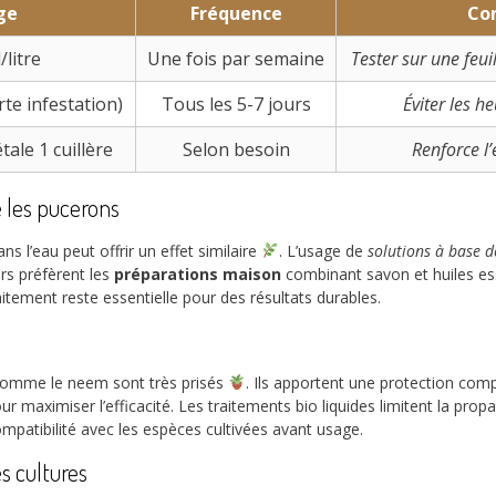
ge
Fréquence
Con
/litre
Une fois par semaine
Tester sur une feui
rte infestation)
Tous les 5-7 jours
Éviter les h
tale 1 cuillère
Selon besoin
Renforce l’e
e les pucerons
ns l’eau peut offrir un effet similaire
. L’usage de
solutions à base d
ers préfèrent les
préparations maison
combinant savon et huiles ess
traitement reste essentielle pour des résultats durables.
comme le neem sont très prisés
. Ils apportent une protection com
ur maximiser l’efficacité. Les traitements bio liquides limitent la pro
compatibilité avec les espèces cultivées avant usage.
s cultures