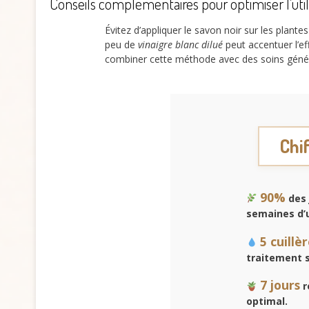
Conseils complémentaires pour optimiser l’util
Évitez d’appliquer le savon noir sur les plante
peu de
vinaigre blanc dilué
peut accentuer l’ef
combiner cette méthode avec des soins génér
Chif
90%
des 
semaines d’u
5 cuillè
traitement 
7 jours
r
optimal.