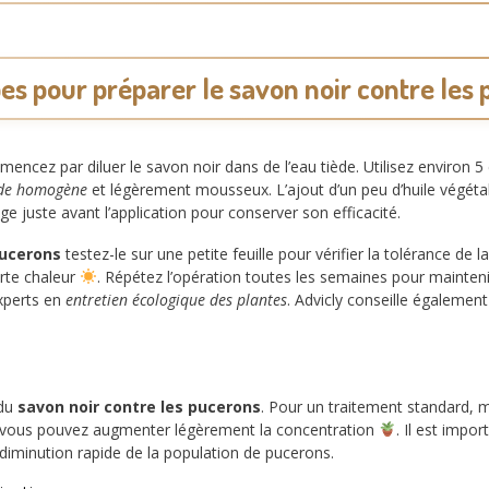
es pour préparer le savon noir contre les
ncez par diluer le savon noir dans de l’eau tiède. Utilisez environ 5 
ide homogène
et légèrement mousseux. L’ajout d’un peu d’huile végétale 
ge juste avant l’application pour conserver son efficacité.
pucerons
testez-le sur une petite feuille pour vérifier la tolérance de
orte chaleur
. Répétez l’opération toutes les semaines pour mainten
xperts en
entretien écologique des plantes
. Advicly conseille égalemen
 du
savon noir contre les pucerons
. Pour un traitement standard, m
s, vous pouvez augmenter légèrement la concentration
. Il est imp
a diminution rapide de la population de pucerons.