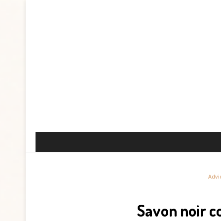
Advi
Savon noir c