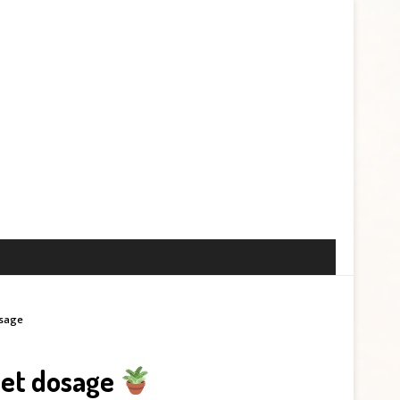
osage
 et dosage