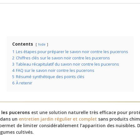
Contents
hide
1
Les étapes pour préparer le savon noir contre les pucerons
2
Chiffres clés sur le savon noir contre les pucerons
3
Tableau récapitulatif du savon noir contre les pucerons
4
FAQ sur le savon noir contre les pucerons
5
Résumé synthétique des points clés
6
À retenir
 les pucerons
est une solution naturelle très efficace pour pro
t dans un
entretien jardin régulier et complet
sans produits chim
 permet de limiter considérablement l’apparition des nuisibles. De
égumes cultivés.