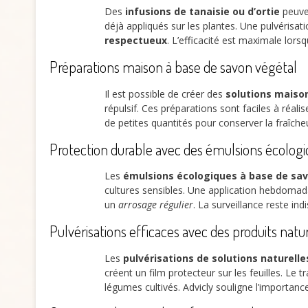
Des
infusions de tanaisie ou d’ortie
peuven
déjà appliqués sur les plantes. Une pulvérisat
respectueux
. L’efficacité est maximale lors
Préparations maison à base de savon végétal
Il est possible de créer des
solutions maiso
répulsif. Ces préparations sont faciles à réa
de petites quantités pour conserver la fraîcheu
Protection durable avec des émulsions écolog
Les
émulsions écologiques à base de sa
cultures sensibles. Une application hebdomadai
un
arrosage régulier
. La surveillance reste in
Pulvérisations efficaces avec des produits natu
Les
pulvérisations de solutions naturelle
créent un film protecteur sur les feuilles. Le 
légumes cultivés. Advicly souligne l’importance