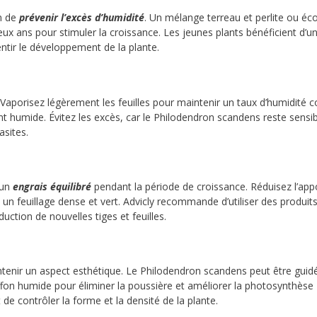
in de
prévenir l’excès d’humidité
. Un mélange terreau et perlite ou é
 ans pour stimuler la croissance. Les jeunes plants bénéficient d’un 
ntir le développement de la plante.
 Vaporisez légèrement les feuilles pour maintenir un taux d’humidité co
 humide. Évitez les excès, car le Philodendron scandens reste sensible
asites.
 un
engrais équilibré
pendant la période de croissance. Réduisez l’app
rise un feuillage dense et vert. Advicly recommande d’utiliser des produi
ction de nouvelles tiges et feuilles.
tenir un aspect esthétique. Le Philodendron scandens peut être guidé
hiffon humide pour éliminer la poussière et améliorer la photosynthèse
e contrôler la forme et la densité de la plante.