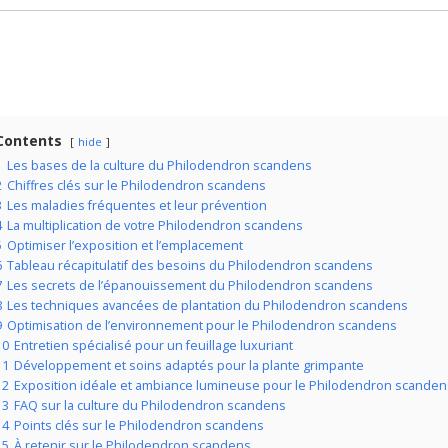
Contents
hide
1
Les bases de la culture du Philodendron scandens
2
Chiffres clés sur le Philodendron scandens
3
Les maladies fréquentes et leur prévention
4
La multiplication de votre Philodendron scandens
5
Optimiser l’exposition et l’emplacement
6
Tableau récapitulatif des besoins du Philodendron scandens
7
Les secrets de l’épanouissement du Philodendron scandens
8
Les techniques avancées de plantation du Philodendron scandens
9
Optimisation de l’environnement pour le Philodendron scandens
10
Entretien spécialisé pour un feuillage luxuriant
11
Développement et soins adaptés pour la plante grimpante
12
Exposition idéale et ambiance lumineuse pour le Philodendron scanden
13
FAQ sur la culture du Philodendron scandens
14
Points clés sur le Philodendron scandens
15
À retenir sur le Philodendron scandens