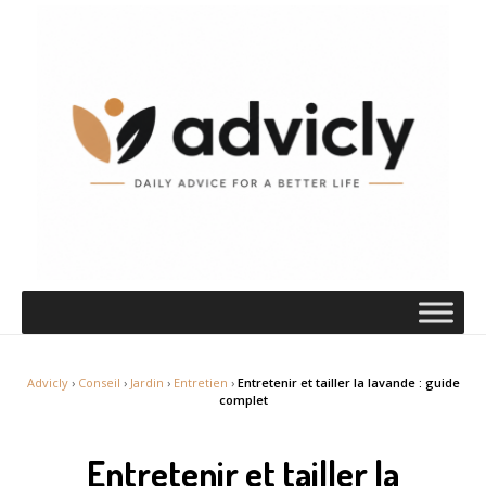
Advicly
›
Conseil
›
Jardin
›
Entretien
›
Entretenir et tailler la lavande : guide
complet
Entretenir et tailler la