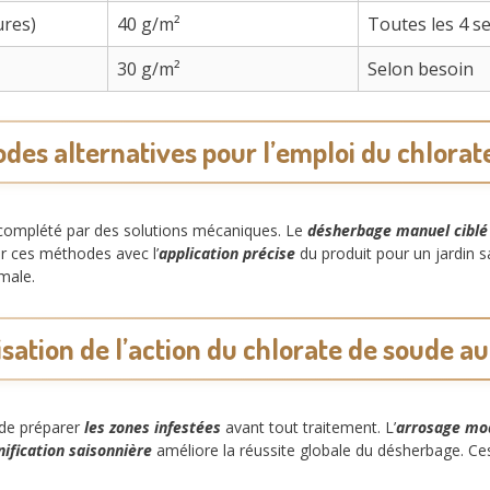
ures)
40 g/m²
Toutes les 4 s
30 g/m²
Selon besoin
des alternatives pour l’emploi du chlorat
complété par des solutions mécaniques. Le
désherbage manuel ciblé
er ces méthodes avec l’
application précise
du produit pour un jardin s
male.
sation de l’action du chlorate de soude au
 de préparer
les zones infestées
avant tout traitement. L’
arrosage mo
nification saisonnière
améliore la réussite globale du désherbage. Ce