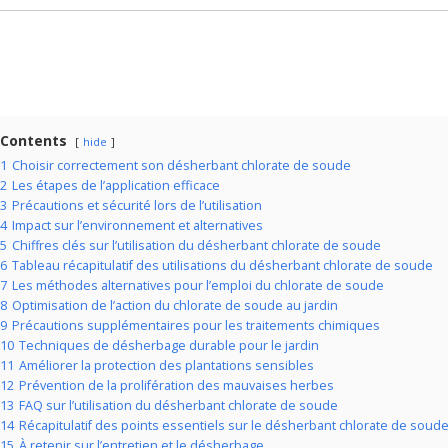
Contents
hide
1
Choisir correctement son désherbant chlorate de soude
2
Les étapes de l’application efficace
3
Précautions et sécurité lors de l’utilisation
4
Impact sur l’environnement et alternatives
5
Chiffres clés sur l’utilisation du désherbant chlorate de soude
6
Tableau récapitulatif des utilisations du désherbant chlorate de soude
7
Les méthodes alternatives pour l’emploi du chlorate de soude
8
Optimisation de l’action du chlorate de soude au jardin
9
Précautions supplémentaires pour les traitements chimiques
10
Techniques de désherbage durable pour le jardin
11
Améliorer la protection des plantations sensibles
12
Prévention de la prolifération des mauvaises herbes
13
FAQ sur l’utilisation du désherbant chlorate de soude
14
Récapitulatif des points essentiels sur le désherbant chlorate de soud
15
À retenir sur l’entretien et le désherbage