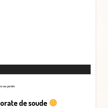
ns au jardin
lorate de soude