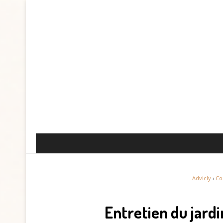
Advicly
›
Co
Entretien du jard