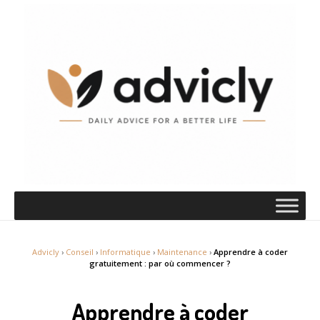
Advicly
›
Conseil
›
Informatique
›
Maintenance
›
Apprendre à coder
gratuitement : par où commencer ?
Apprendre à coder