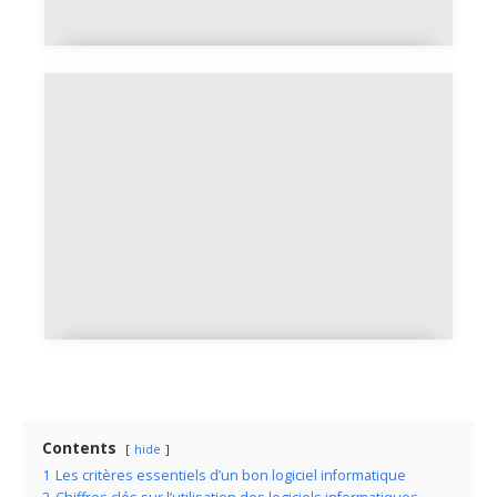
Linux Reader, comment lire les
partitions Linux sous Windows
facilement
PsTools Windows, une suite
d'outils avancés pour administrer
votre système
Contents
hide
1
Les critères essentiels d’un bon logiciel informatique