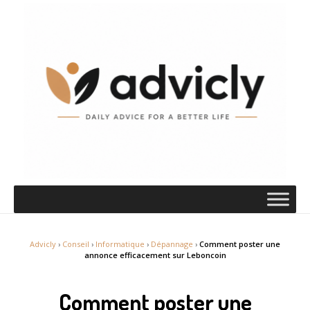
Advicly
›
Conseil
›
Informatique
›
Dépannage
›
Comment poster une
annonce efficacement sur Leboncoin
Comment poster une