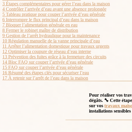
3
Étapes complémentaires pour gérer l’eau dans la maison
4
Contrôler l’arrivée d’eau avant une absence prolongée
5
Tableau pratique pour couper l’arrivée d’eau générale
6
Interrompre le flux principal d’eau dans la maison
7
Bloquer l’alimentation générale en eau
8
Fermer le robinet maître de distribution
9
Gestion de l’arrêt hydraulique pour la maintenance
10
Régulation manuelle de la vanne principale d’eau
11
Arrêter l’alimentation domestique pour travaux urgents
12
Optimiser la coupure de réseau d’eau interne
13
Prévention des fuites grâce à la fermeture des circuits
14
Bloc FAQ sur couper l’arrivée d’eau générale
15
FAQ sur couper l’arrivée d’eau générale
16
Résumé des étapes clés pour sécuriser l’eau
17
À retenir sur l’arrêt de l’eau dans la maison
Pour
réaliser vos tr
dégâts. 🔧 Cette étap
sur vos
travaux maiso
installations sensibles