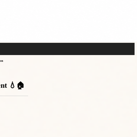
on
ent 💧🏠