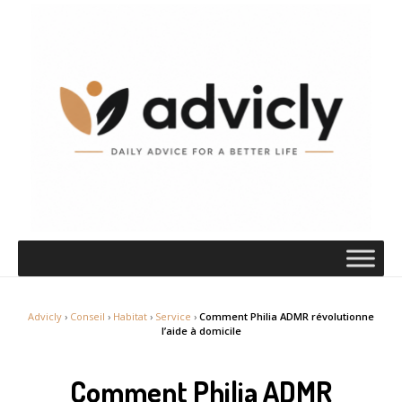
Advicly
›
Conseil
›
Habitat
›
Service
›
Comment Philia ADMR révolutionne
l’aide à domicile
Comment Philia ADMR