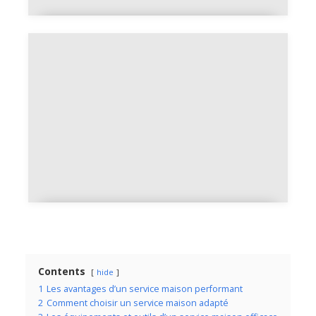
Prix d'un dépannage plomberie à
Nantes
Fuite en copropriété :
responsabilités et démarches à
suivre
Contents
hide
1
Les avantages d’un service maison performant
2
Comment choisir un service maison adapté