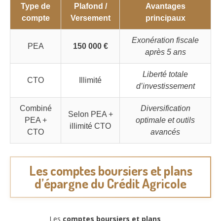
Type de
Plafond /
Avantages
compte
Versement
principaux
Exonération fiscale
PEA
150 000 €
après 5 ans
Liberté totale
CTO
Illimité
d’investissement
Combiné
Diversification
Selon PEA +
PEA +
optimale et outils
illimité CTO
CTO
avancés
Les comptes boursiers et plans
d’épargne du Crédit Agricole
Les
comptes boursiers et plans