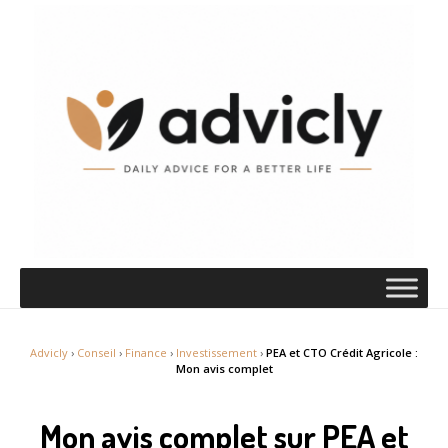
Advicly
›
Conseil
›
Finance
›
Investissement
›
PEA et CTO Crédit Agricole :
Mon avis complet
Mon avis complet sur PEA et