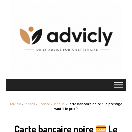
Advicly
›
Conseil
›
Finance
›
Banque
›
Carte bancaire noire : Le prestige
vaut-il le prix ?
Carte bancaire noire
Le