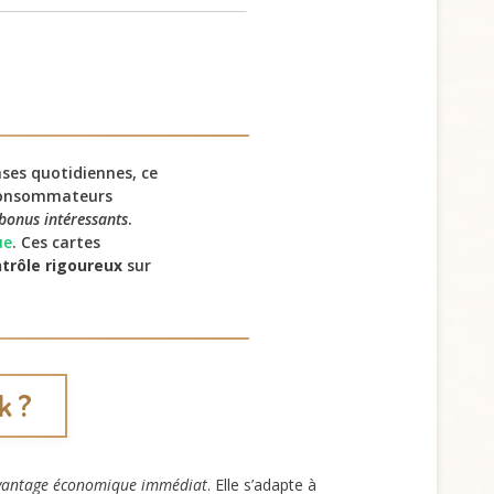
nses quotidiennes, ce
onsommateurs
bonus intéressants
.
ue
. Ces cartes
trôle rigoureux
sur
k ?
vantage économique immédiat
. Elle s’adapte à