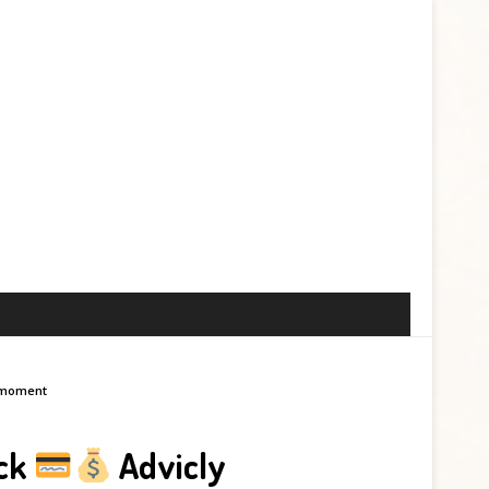
u moment
ack
Advicly