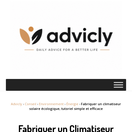
Advicly
›
Conseil
›
Environnement
›
Énergie
›
Fabriquer un climatiseur
solaire écologique, tutoriel simple et efficace
Fabriquer un Climatiseur