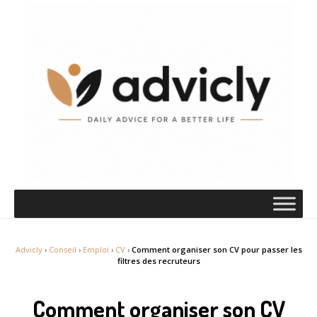
Advicly
›
Conseil
›
Emploi
›
CV
›
Comment organiser son CV pour passer les
filtres des recruteurs
Comment organiser son CV