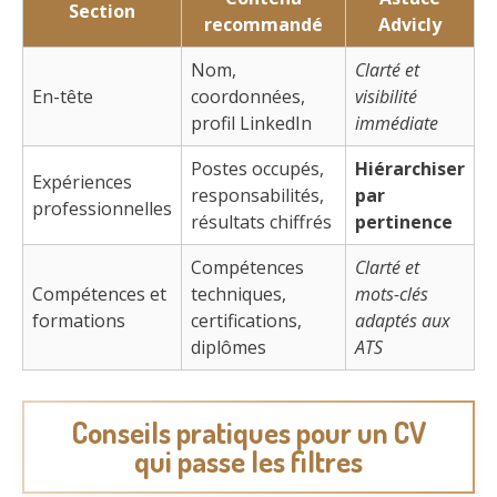
Section
recommandé
Advicly
Nom,
Clarté et
En-tête
coordonnées,
visibilité
profil LinkedIn
immédiate
Postes occupés,
Hiérarchiser
Expériences
responsabilités,
par
professionnelles
résultats chiffrés
pertinence
Compétences
Clarté et
Compétences et
techniques,
mots-clés
formations
certifications,
adaptés aux
diplômes
ATS
Conseils pratiques pour un CV
qui passe les filtres