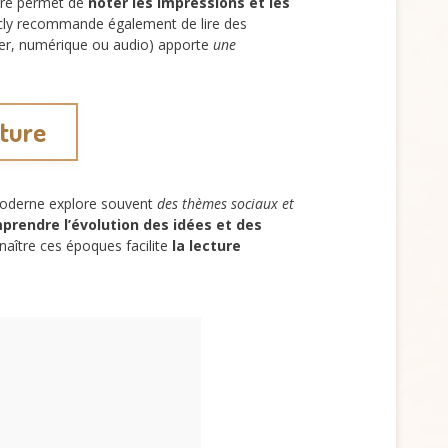
ture permet de
noter les impressions et les
icly recommande également de lire des
apier, numérique ou audio) apporte
une
ature
moderne explore souvent
des thèmes sociaux et
rendre l’évolution des idées et des
naître ces époques facilite
la lecture