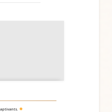
David Christian : la Terre
devient-elle consciente
d'elle-même ?
captivants.