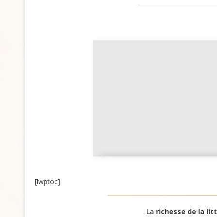
Personnages du Malade
imaginaire expliqués
[lwptoc]
simplement
La
richesse de la lit