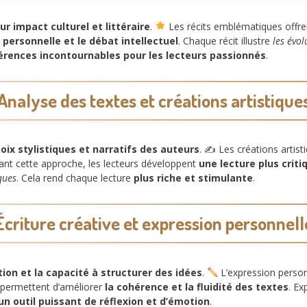
eur impact culturel et littéraire
.
Les récits emblématiques offr
n personnelle et le débat intellectuel
. Chaque récit illustre
les évol
érences incontournables pour les lecteurs passionnés
.
Analyse des textes et créations artistique
hoix stylistiques et narratifs des auteurs
. ✍️ Les créations artis
uant cette approche, les lecteurs développent
une lecture plus criti
iques
. Cela rend chaque lecture
plus riche et stimulante
.
Écriture créative et expression personnell
tion et la capacité à structurer des idées
.
L’expression person
s permettent d’améliorer
la cohérence et la fluidité des textes
. Ex
un outil puissant de réflexion et d’émotion
.