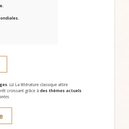
e.
ondiales.
âges
.
La littérature classique attire
érêt croissant grâce à
des thèmes actuels
antes
.
e