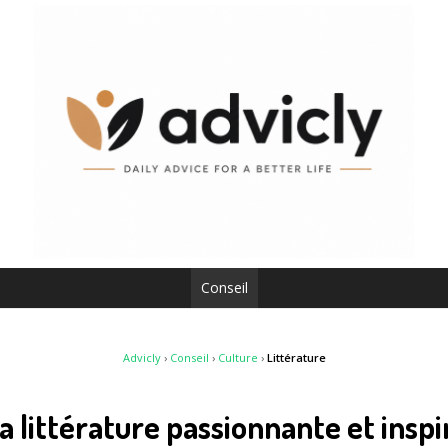
Conseil
Advicly
›
Conseil
›
Culture
›
Littérature
a littérature passionnante et insp