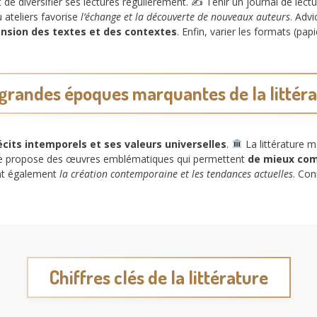
nt de diversifier ses lectures régulièrement. ✍️ Tenir un journal de lec
u ateliers favorise
l’échange et la découverte de nouveaux auteurs
. Adv
nsion des textes et des contextes
. Enfin, varier les formats (p
grandes époques marquantes de la littér
écits intemporels et ses valeurs universelles
.
La littérature 
e propose des œuvres emblématiques qui permettent
de mieux comp
ent également
la création contemporaine et les tendances actuelles
. Con
Chiffres clés de la littérature