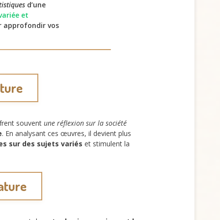
tistiques
d’une
variée et
 approfondir vos
ature
frent souvent
une réflexion sur la société
e
. En analysant ces œuvres, il devient plus
es sur des sujets variés
et stimulent la
rature