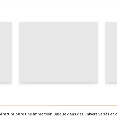
Manon Lescaut résumé
simple et clair
térature
offre une immersion unique dans des univers variés et 