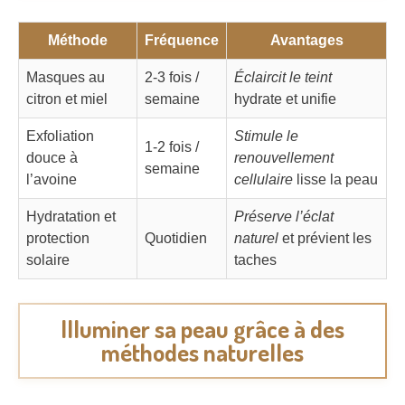
Méthode
Fréquence
Avantages
Masques au
2-3 fois /
Éclaircit le teint
citron et miel
semaine
hydrate et unifie
Exfoliation
Stimule le
1-2 fois /
douce à
renouvellement
semaine
l’avoine
cellulaire
lisse la peau
Hydratation et
Préserve l’éclat
protection
Quotidien
naturel
et prévient les
solaire
taches
Illuminer sa peau grâce à des
méthodes naturelles