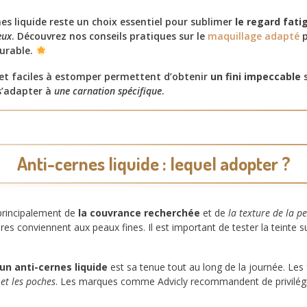
es liquide reste un choix essentiel pour sublimer
le regard fati
eux
. Découvrez nos conseils pratiques sur le
maquillage adapté
p
durable.
 et faciles à estomper permettent d’obtenir
un fini impeccable
s
s’adapter à
une carnation spécifique
.
Anti-cernes liquide : lequel adopter ?
 principalement de
la couvrance recherchée
et de
la texture de la p
res conviennent aux peaux fines. Il est important de tester la teinte 
un anti-cernes liquide
est sa tenue tout au long de la journée. Les
 et les poches
. Les marques comme Advicly recommandent de privilég