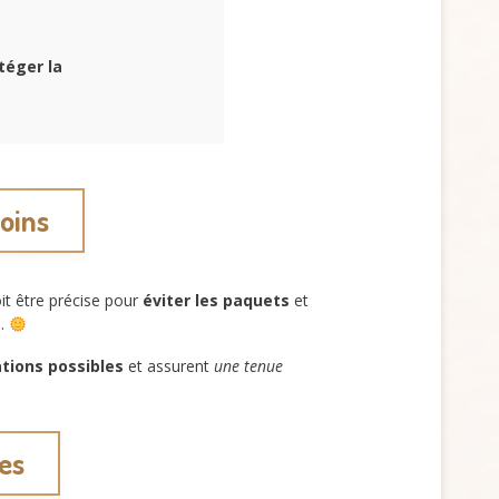
téger la
soins
it être précise pour
éviter les paquets
et
s
.
tations possibles
et assurent
une tenue
des