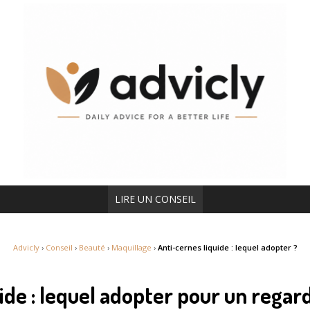
LIRE UN CONSEIL
Advicly
›
Conseil
›
Beauté
›
Maquillage
›
Anti-cernes liquide : lequel adopter ?
uide : lequel adopter pour un rega