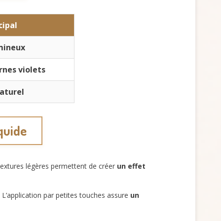
cipal
mineux
rnes violets
aturel
iquide
 textures légères permettent de créer
un effet
 L’application par petites touches assure
un