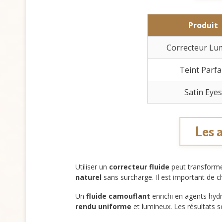
Produit
Correcteur Lu
Teint Parfa
Satin Eyes
Les a
Utiliser un
correcteur fluide
peut transforme
naturel
sans surcharge. Il est important de c
Un
fluide camouflant
enrichi en agents hyd
rendu uniforme
et lumineux. Les résultats so