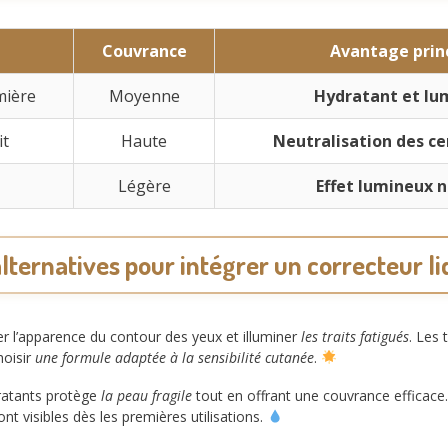
Couvrance
Avantage prin
mière
Moyenne
Hydratant et lu
it
Haute
Neutralisation des ce
Légère
Effet lumineux n
lternatives pour intégrer un correcteur l
r l’apparence du contour des yeux et illuminer
les traits fatigués
. Les
hoisir
une formule adaptée à la sensibilité cutanée
.
ratants protège
la peau fragile
tout en offrant une couvrance efficace.
nt visibles dès les premières utilisations.