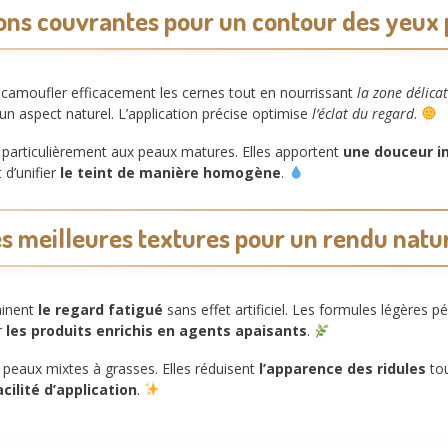
ons couvrantes pour un contour des yeux 
camoufler efficacement les cernes tout en nourrissant
la zone délica
un aspect naturel. L’application précise optimise
l’éclat du regard
.
particulièrement aux peaux matures. Elles apportent
une douceur 
 d’unifier
le teint de manière homogène
.
s meilleures textures pour un rendu natu
uminent
le regard fatigué
sans effet artificiel. Les formules légères 
r
les produits enrichis en agents apaisants
.
s peaux mixtes à grasses. Elles réduisent
l’apparence des ridules
to
acilité d’application
.