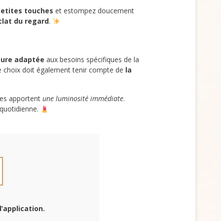
petites touches
et estompez doucement
éclat du regard
.
ture adaptée
aux besoins spécifiques de la
Le choix doit également tenir compte de
la
ées apportent
une luminosité immédiate
.
 quotidienne.
d’application
.