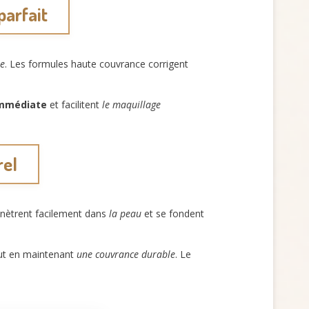
parfait
te
. Les formules haute couvrance corrigent
immédiate
et facilitent
le maquillage
rel
pénètrent facilement dans
la peau
et se fondent
ut en maintenant
une couvrance durable
. Le