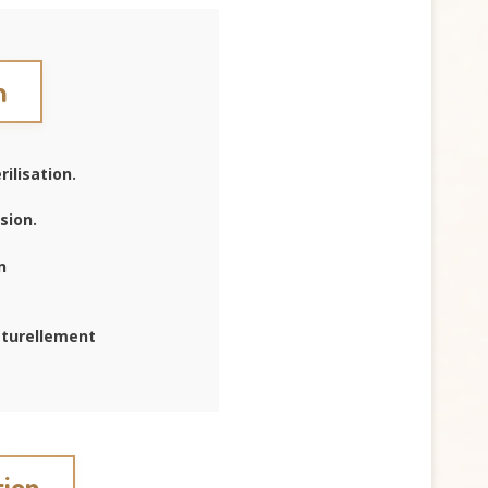
n
ilisation.
sion.
n
aturellement
tion