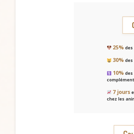
25%
des 
30%
des 
10%
des 
complémenta
7 jours
e
chez les an
Cau