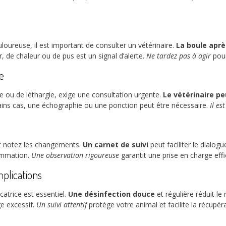
loureuse, il est important de consulter un vétérinaire.
La boule après
, de chaleur ou de pus est un signal d’alerte.
Ne tardez pas à agir
pour
e
e ou de léthargie, exige une consultation urgente.
Le vétérinaire pe
ins cas, une échographie ou une ponction peut être nécessaire.
Il es
et notez les changements.
Un carnet de suivi
peut faciliter le dialogu
lammation.
Une observation rigoureuse
garantit une prise en charge eff
mplications
atrice est essentiel.
Une désinfection douce
et régulière réduit le 
e excessif.
Un suivi attentif
protège votre animal et facilite la récupér