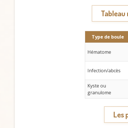
Tableau r
Type de boule
Hématome
Infection/abcès
Kyste ou
granulome
Les 