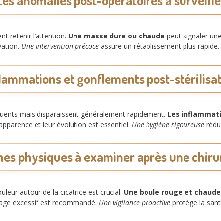
Les anomalies post-opératoires à surveille
nt retenir l’attention.
Une masse dure ou chaude
peut signaler une
vation.
Une intervention précoce
assure un rétablissement plus rapide.
lammations et gonflements post-stérilisa
équents mais disparaissent généralement rapidement.
Les inflammati
r apparence et leur évolution est essentiel.
Une hygiène rigoureuse
rédui
nes physiques à examiner après une chiru
leur autour de la cicatrice est crucial.
Une boule rouge et chaude
hage excessif est recommandé.
Une vigilance proactive
protège la san